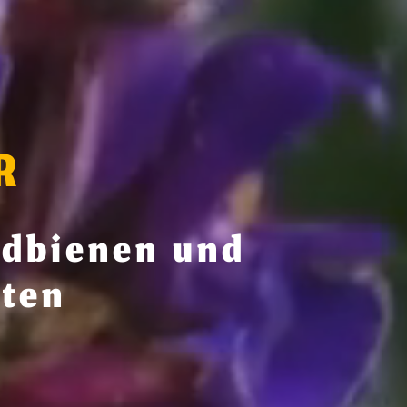
R
ldbienen und
kten